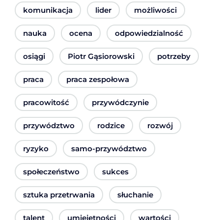
komunikacja
lider
możliwości
nauka
ocena
odpowiedzialność
osiągi
Piotr Gąsiorowski
potrzeby
praca
praca zespołowa
pracowitość
przywódczynie
przywództwo
rodzice
rozwój
ryzyko
samo-przywództwo
społeczeństwo
sukces
sztuka przetrwania
słuchanie
talent
umiejętności
wartości