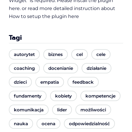
Widget" is required.
Please install the plugin
here
. or read more detailed instruction about
How to setup the plugin here
Tagi
autorytet
biznes
cel
cele
coaching
docenianie
działanie
dzieci
empatia
feedback
fundamenty
kobiety
kompetencje
komunikacja
lider
możliwości
nauka
ocena
odpowiedzialność