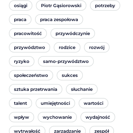
osiągi
Piotr Gąsiorowski
potrzeby
praca
praca zespołowa
pracowitość
przywódczynie
przywództwo
rodzice
rozwój
ryzyko
samo-przywództwo
społeczeństwo
sukces
sztuka przetrwania
słuchanie
talent
umiejętności
wartości
wpływ
wychowanie
wydajność
wytrwałość
zarządzanie
zespół