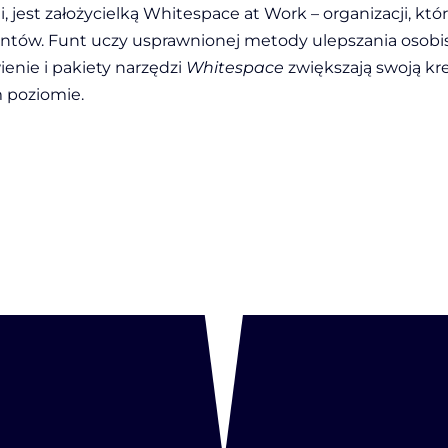
, jest założycielką Whitespace at Work – organizacji, któ
ntów. Funt uczy usprawnionej metody ulepszania osobis
enie i pakiety narzędzi
Whitespace
zwiększają swoją kr
m poziomie.