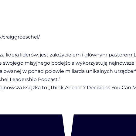
/craiggroeschel/
a lidera liderów, jest założycielem i głównym pastorem L
 ze swojego misyjnego podejścia wykorzystują najnowsze r
nstalowanej w ponad połowie miliarda unikalnych urządze
hel Leadership Podcast.”
ajnowsza książka to „Think Ahead: 7 Decisions You Can 