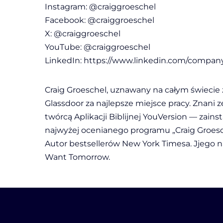
Instagram: @craiggroeschel
Facebook: @craiggroeschel
X: @craiggroeschel
YouTube: @craiggroeschel
LinkedIn: https://www.linkedin.com/company
Craig Groeschel, uznawany na całym świecie z
Glassdoor za najlepsze miejsce pracy. Znani
twórcą Aplikacji Biblijnej YouVersion — zai
najwyżej ocenianego programu „Craig Groesc
Autor bestsellerów New York Timesa. Jjego n
Want Tomorrow.